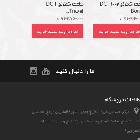
ساعت شطرنج DGT1002
ساعت شطرنج DGT
Travel...
Bon
102,96 ریال
102,750,000 ریال
فزودن به سبد خرید
افزودن به سبد خرید
ما را دنبال کنید
طلاعات فروشگاه
مرکز تخصصی خرید شطرنج آچمز استور, (کاملترین مرجع تخصصی
کتاب شطرنج، ساعت شطرنج، صفحه و مهره شطرنج و سایر محصولات
شطرنجی)