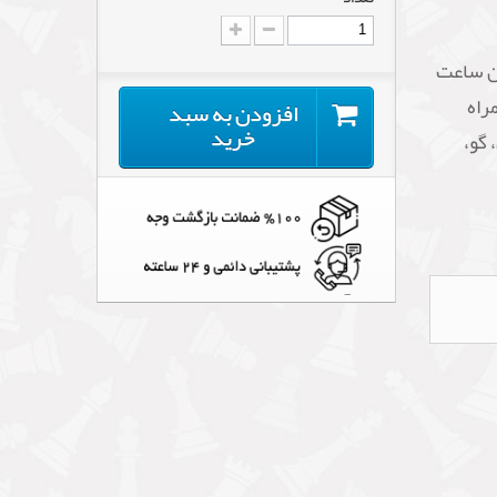
Tempest است. این ساعت
راه
افزودن به سبد
خرید
 گو،