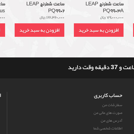
ساعت شطرنج LEAP
ساعت شطرنج LEAP
us
PQ9902
PQ9903A
79,000,000 ریال
122,320,000 ریال
0,000
افزودن به سبد خرید
افزودن به سبد خرید
ا
حساب کاربری
ا
سفارشات من
صورت های مالی من
آدرس های من
اطلاعات شخصی شما