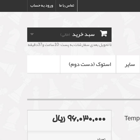
تماس با ما
ورود به حساب
سبد خرید
(خالی)
تا تحویل بعدی سفارشات به پست: 10ساعت و37دقیقه
سایر
استوک (دست دوم)
96,030,000 ریال
تعداد