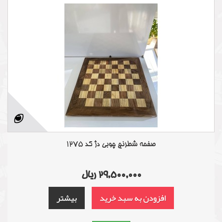
صفحه شطرنج چوبی دژ کد 1275
29,500,000 ریال
افزودن به سبد خرید
بیشتر