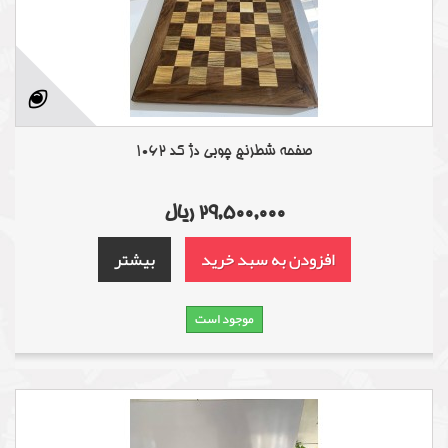
صفحه شطرنج چوبی دژ کد 1062
29,500,000 ریال
افزودن به سبد خرید
بیشتر
موجود است