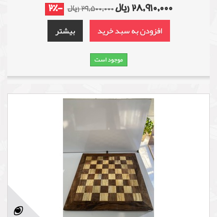
28,910,000 ریال
-2%
29,500,000 ریال
افزودن به سبد خرید
بیشتر
موجود است