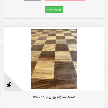
موجود است
صفحه شطرنج چوبی دژ کد 1260