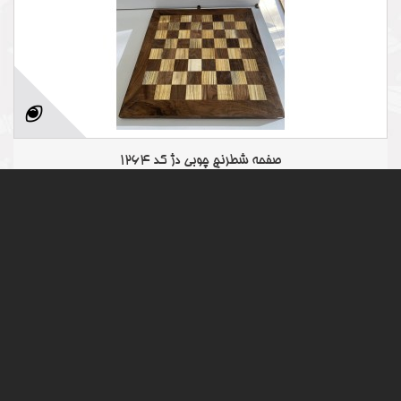
صفحه شطرنج چوبی دژ کد 1264
14,210,000 ریال
-2%
14,500,000 ریال
افزودن به سبد خرید
بیشتر
تمام شد