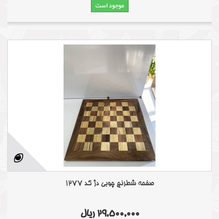
موجود است
صفحه شطرنج چوبی دژ کد 1277
29,500,000 ریال