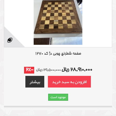
صفحه شطرنج چوبی دژ کد 1270
28,910,000 ریال
-2%
29,500,000 ریال
افزودن به سبد خرید
بیشتر
موجود است