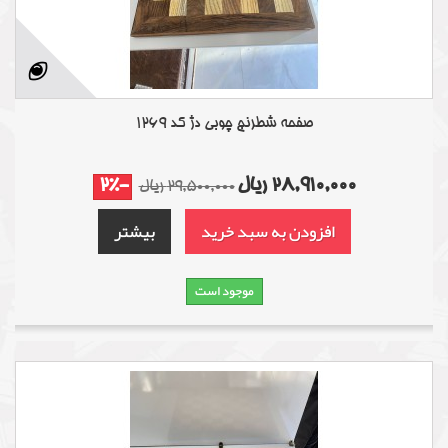
صفحه شطرنج چوبی دژ کد 1269
28,910,000 ریال
-2%
29,500,000 ریال
افزودن به سبد خرید
بیشتر
موجود است