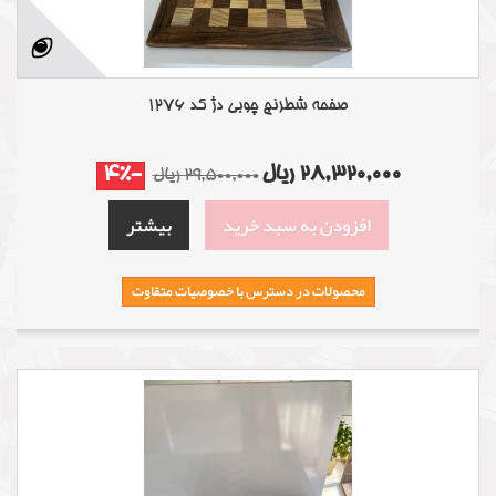
صفحه شطرنج چوبی دژ کد 1276
28,320,000 ریال
-4%
29,500,000 ریال
افزودن به سبد خرید
بیشتر
محصولات در دسترس با خصوصیات متقاوت