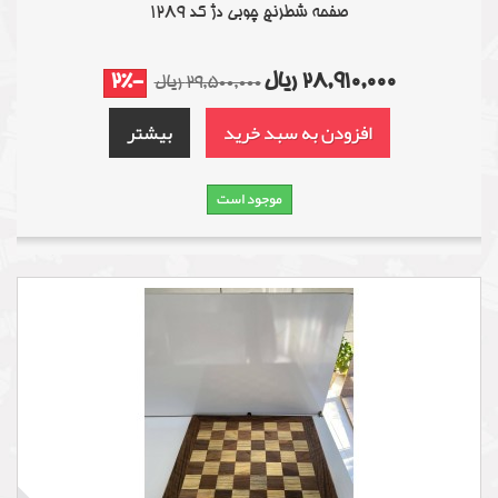
صفحه شطرنج چوبی دژ کد 1289
28,910,000 ریال
-2%
29,500,000 ریال
افزودن به سبد خرید
بیشتر
موجود است