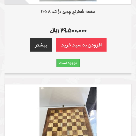
صفحه شطرنج چوبی دژ کد 1268
29,500,000 ریال
افزودن به سبد خرید
بیشتر
موجود است