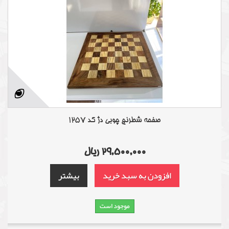
صفحه شطرنج چوبی دژ کد 1257
29,500,000 ریال
افزودن به سبد خرید
بیشتر
موجود است