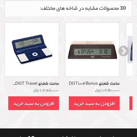
30 محصولات مشابه در شاخه های مختلف:
ساعت شطرنج DGT1002 Bonus
ساعت شطرنج DGT Travel...
102,960,000 ریال
102,750,000 ریال
د
افزودن به سبد خرید
افزودن به سبد خرید