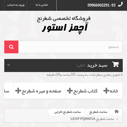
تماس با ما
ورود به حساب
09966002291-93
سبد خرید
(خالی)
تا تحویل بعدی سفارشات به پست: 19ساعت و18دقیقه
خانه
کتاب شطرنج
صفحه و مهره شطرنج
ساعت
ساعت شطرنج
ساعت شطرنج خارجی
ساعت شطرنج LEAP PQ9903A