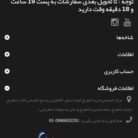
توجه : تا تحویل بعدی سفارشات به پست 19 ساعت
و 18 دقیقه وقت دارید
شاخه‌ها
اطلاعات
حساب کاربری
اطلاعات فروشگاه
مرکز تخصصی خرید شطرنج آچمز استور, (کاملترین مرجع تخصصی کتاب شطرنج،
ساعت شطرنج، صفحه و مهره شطرنج و سایر محصولات شطرنجی)
هم اکنون با ما تماس بگیرید:
09966002291-93