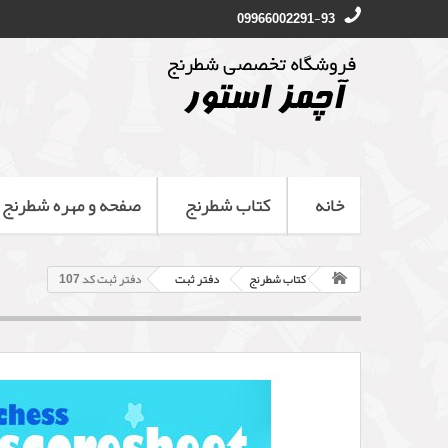
09966002291-93
خانه
کتاب شطرنج
صفحه و مهره شطرنج
کتاب شطرنج
دفتر ثبت
دفتر ثبت کد 107