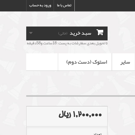
تماس با ما
ورود به حساب
سبد خرید
(خالی)
تا تحویل بعدی سفارشات به پست: 18ساعت و58دقیقه
سایر
استوک (دست دوم)
1,200,000 ریال
تعداد