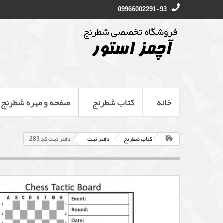
09966002291-93
خانه
کتاب شطرنج
صفحه و مهره شطرنج
کتاب شطرنج
دفتر ثبت
دفتر ثبت کد 283