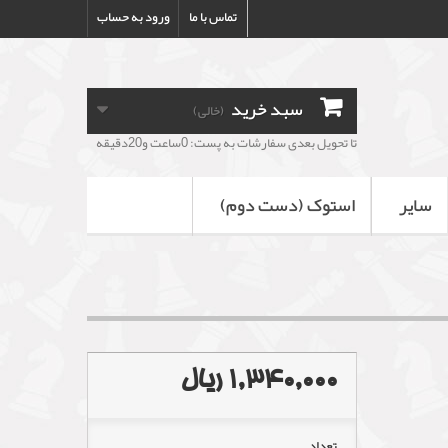
تماس با ما
ورود به حساب
سبد خرید
(خالی)
تا تحویل بعدی سفارشات به پست: 0ساعت و20دقیقه
سایر
استوک (دست دوم)
1,340,000 ریال
تعداد