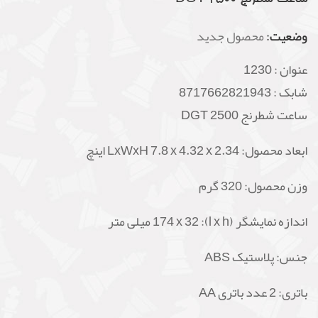
وضعیت:
محصول جدید
عنوان :
1230
شابک :
8717662821943
ساعت شطرنج
2500
DGT
ابعاد محصول: LxWxH 7.8 x 4.32 x 2.34 اینچ
وزن محصول: 320 گرم
اندازه نمایشگر (l x h): 174 x 32 میلی متر
جنس: پلاستیک ABS
باتری:
2 عدد باتری
AA