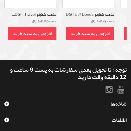
ساعت شطرنج DGT1002 Bonus
ساعت شطرنج DGT Travel...
102,960,000 ریال
102,750,000 ریال
د
افزودن به سبد خرید
افزودن به سبد خرید
توجه : تا تحویل بعدی سفارشات به پست 9 ساعت و
12 دقیقه وقت دارید
شاخه‌ها
اطلاعات