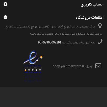
حساب کاربری
اطلاعات فروشگاه
مرکز تخصصی خرید شطرنج آچمز استور, (کاملترین مرجع تخصصی کتاب شطرنج،
ساعت شطرنج، صفحه و مهره شطرنج و سایر محصولات شطرنجی)
هم اکنون با ما تماس بگیرید:
09966002291-93
ایمیل:
shop@achmazstore.ir
© 2026
- تمامی حقوق این سایت محفوظ و مربوط به آچمزاستور می باشد.