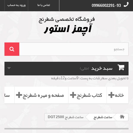
تماس با ما
ورود به حساب
09966002291-93
سبد خرید
(خالی)
تا تحویل بعدی سفارشات به پست: 9ساعت و12دقیقه
خانه
کتاب شطرنج
صفحه و مهره شطرنج
ساعت
ساعت شطرنج
ساعت شطرنج DGT 2500