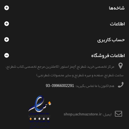
شاخه‌ها
اطلاعات
حساب کاربری
اطلاعات فروشگاه
مرکز تخصصی خرید شطرنج آچمز استور, (کاملترین مرجع تخصصی کتاب شطرنج،
ساعت شطرنج، صفحه و مهره شطرنج و سایر محصولات شطرنجی)
هم اکنون با ما تماس بگیرید:
09966002291-93
ایمیل:
shop@achmazstore.ir