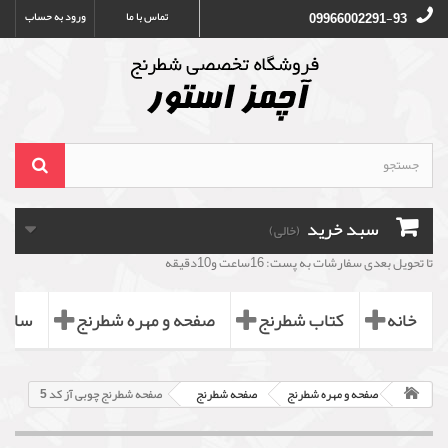
تماس با ما
ورود به حساب
09966002291-93
سبد خرید
(خالی)
تا تحویل بعدی سفارشات به پست: 16ساعت و10دقیقه
خانه
کتاب شطرنج
صفحه و مهره شطرنج
ساعت
صفحه و مهره شطرنج
صفحه شطرنج
صفحه شطرنج چوبی آز کد 5