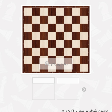
نمایش بزرگتر
صفحه شطرنج چوبی آز کد 5