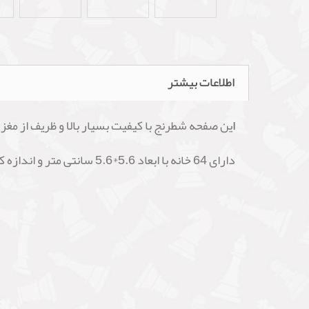
اطلاعات بیشتر
ا
ین صفحه شطرنج با کیفیت بسیار بالا و ظریف از مغز چوب 
دارای 64 خانه با ابعاد 5.6*5.6 سانتی متر و اندازه کلی آن53*53 سانتی متر می باشد .