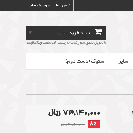
تماس با ما
ورود به حساب
سبد خرید
(خالی)
تا تحویل بعدی سفارشات به پست: 19ساعت و31دقیقه
سایر
استوک (دست دوم)
73,140,000 ریال
-8%
79,500,000 ریال