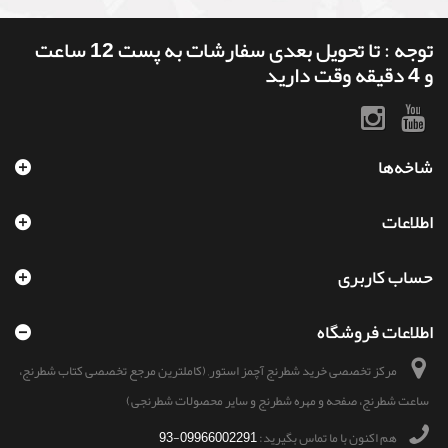
توجه : تا تحویل بعدی سفارشات به پست 12 ساعت
و 4 دقیقه وقت دارید
شاخه‌ها
اطلاعات
حساب کاربری
اطلاعات فروشگاه
مرکز تخصصی خرید شطرنج آچمز استور, (کاملترین مرجع تخصصی کتاب شطرنج،
ساعت شطرنج، صفحه و مهره شطرنج و سایر محصولات شطرنجی)
هم اکنون با ما تماس بگیرید:
09966002291-93