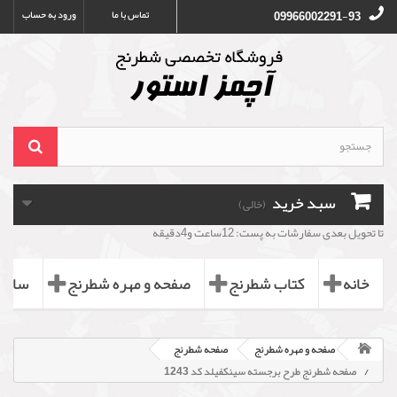
تماس با ما
ورود به حساب
09966002291-93
سبد خرید
(خالی)
تا تحویل بعدی سفارشات به پست: 12ساعت و4دقیقه
خانه
کتاب شطرنج
صفحه و مهره شطرنج
ساعت
صفحه و مهره شطرنج
صفحه شطرنج
صفحه شطرنج طرح برجسته سینکفیلد کد 1243