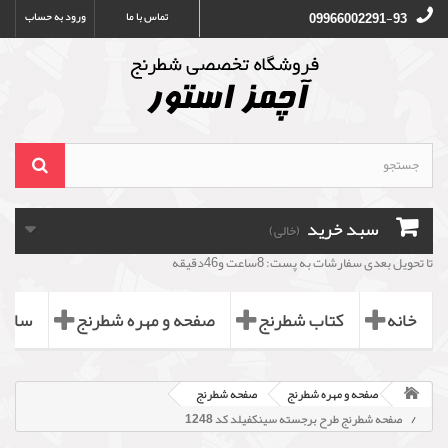
تماس با ما
ورود به حساب
09966002291-93
سبد خرید
(خالی)
تا تحویل بعدی سفارشات به پست: 8ساعت و46دقیقه
خانه
کتاب شطرنج
صفحه و مهره شطرنج
ساعت
صفحه و مهره شطرنج
صفحه شطرنج
صفحه شطرنج طرح برجسته سینکفیلد کد 1248