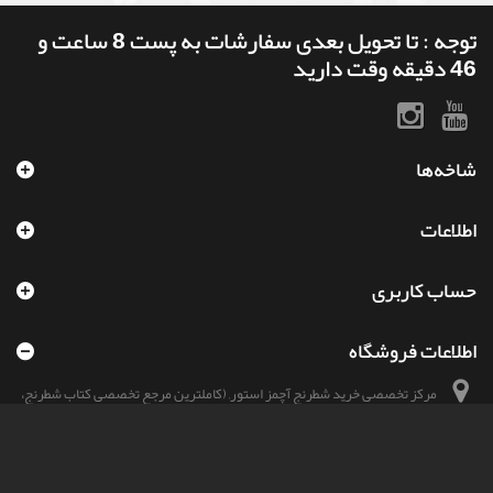
توجه : تا تحویل بعدی سفارشات به پست 8 ساعت و
46 دقیقه وقت دارید
شاخه‌ها
اطلاعات
حساب کاربری
اطلاعات فروشگاه
مرکز تخصصی خرید شطرنج آچمز استور, (کاملترین مرجع تخصصی کتاب شطرنج،
ساعت شطرنج، صفحه و مهره شطرنج و سایر محصولات شطرنجی)
هم اکنون با ما تماس بگیرید:
09966002291-93