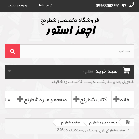
تماس با ما
ورود به حساب
09966002291-93
سبد خرید
(خالی)
تا تحویل بعدی سفارشات به پست: 20ساعت و57دقیقه
خانه
کتاب شطرنج
صفحه و مهره شطرنج
ساعت
صفحه و مهره شطرنج
صفحه شطرنج
صفحه شطرنج طرح برجسته ی سینکفیلد کد1226