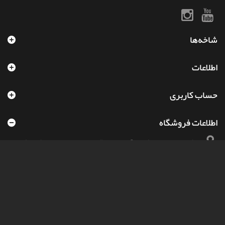
شاخه‌ها
اطلاعات
حساب کاربری
اطلاعات فروشگاه
مرکز تخصصی خرید شطرنج آچمز استور, (کاملترین مرجع تخصصی کتاب شطرنج،
ساعت شطرنج، صفحه و مهره شطرنج و سایر محصولات شطرنجی)
هم اکنون با ما تماس بگیرید:
09966002291-93