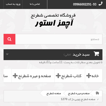
تماس با ما
ورود به حساب
09966002291-93
سبد خرید
(خالی)
تا تحویل بعدی سفارشات به پست: 11ساعت و51دقیقه
خانه
کتاب شطرنج
صفحه و مهره شطرنج
ساعت
صفحه و مهره شطرنج
صفحه شطرنج
صفحه شطرنج چوبی دژ کد 1270