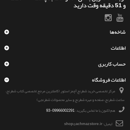
توجه : تا تحویل بعدی سفارشات به پست 11 ساعت
و 51 دقیقه وقت دارید
شاخه‌ها
اطلاعات
حساب کاربری
اطلاعات فروشگاه
مرکز تخصصی خرید شطرنج آچمز استور, (کاملترین مرجع تخصصی کتاب شطرنج،
ساعت شطرنج، صفحه و مهره شطرنج و سایر محصولات شطرنجی)
هم اکنون با ما تماس بگیرید:
09966002291-93