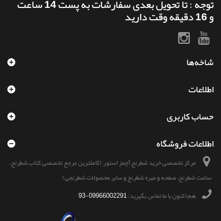
توجه : تا تحویل بعدی سفارشات به پست 14 ساعت
و 16 دقیقه وقت دارید
شاخه‌ها
اطلاعات
حساب کاربری
اطلاعات فروشگاه
مرکز تخصصی خرید شطرنج آچمز استور, (کاملترین مرجع تخصصی کتاب شطرنج،
ساعت شطرنج، صفحه و مهره شطرنج و سایر محصولات شطرنجی)
هم اکنون با ما تماس بگیرید:
09966002291-93