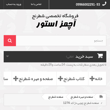
تماس با ما
ورود به حساب
09966002291-93
سبد خرید
(خالی)
تا تحویل بعدی سفارشات به پست: 14ساعت و16دقیقه
خانه
کتاب شطرنج
صفحه و مهره شطرنج
ساعت
صفحه و مهره شطرنج
صفحه شطرنج
صفحه شطرنج چوبی دژ کد 1276