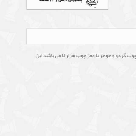
انه به ضخامت 2 سانتی متر به ابعاد 6*6 می باشد. تهیه شده از چوب گردو و جوهر با مغز چوب هزار لا می باشد این