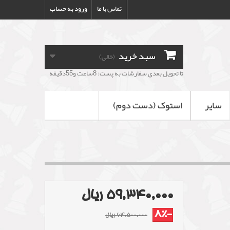
تماس با ما
ورود به حساب
سبد خرید
(خالی)
تا تحویل بعدی سفارشات به پست: 8ساعت و55دقیقه
سایر
استوک (دست دوم)
59,340,000 ریال
-8%
64,500,000 ریال