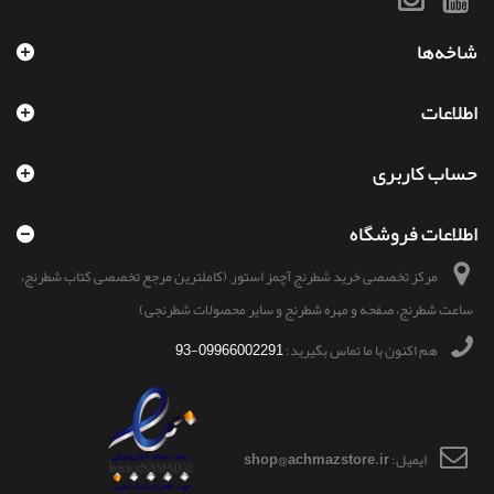
شاخه‌ها
اطلاعات
حساب کاربری
اطلاعات فروشگاه
مرکز تخصصی خرید شطرنج آچمز استور, (کاملترین مرجع تخصصی کتاب شطرنج،
ساعت شطرنج، صفحه و مهره شطرنج و سایر محصولات شطرنجی)
هم اکنون با ما تماس بگیرید:
09966002291-93
ایمیل:
shop@achmazstore.ir