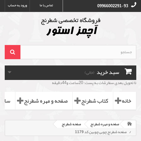
تماس با ما
ورود به حساب
09966002291-93
سبد خرید
(خالی)
تا تحویل بعدی سفارشات به پست: 20ساعت و44دقیقه
خانه
کتاب شطرنج
صفحه و مهره شطرنج
ساعت
صفحه و مهره شطرنج
صفحه شطرنج
صفحه شطرنج چوبی چوبین کد 1179