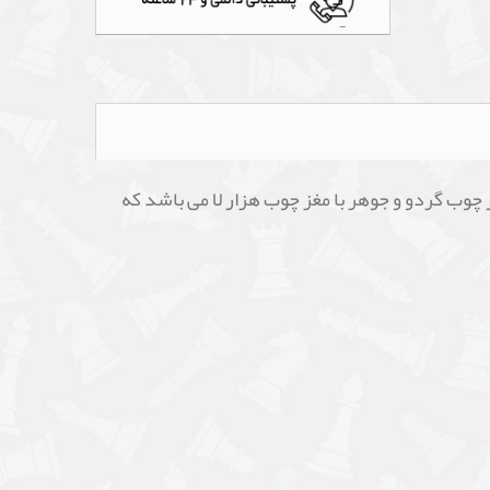
6 خانه به ضخامت 2 سانتی متر به ابعاد 57*57 می باشد. تهیه شده از چوب گردو و جوهر با مغز چوب هزار لا می باشد که