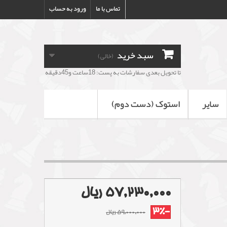
تماس با ما
ورود به حساب
سبد خرید
(خالی)
تا تحویل بعدی سفارشات به پست: 18ساعت و45دقیقه
سایر
استوک (دست دوم)
57,230,000 ریال
-3%
59,000,000 ریال