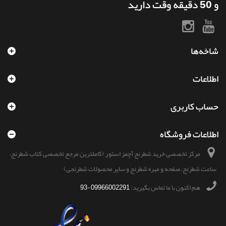
و 50 دقیقه وقت دارید
شاخه‌ها
اطلاعات
حساب کاربری
اطلاعات فروشگاه
مرکز تخصصی خرید شطرنج آچمز استور, (کاملترین مرجع تخصصی کتاب شطرنج،
ساعت شطرنج، صفحه و مهره شطرنج و سایر محصولات شطرنجی)
هم اکنون با ما تماس بگیرید:
09966002291-93