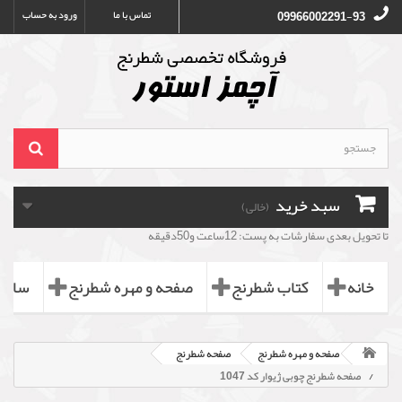
تماس با ما
ورود به حساب
09966002291-93
سبد خرید
(خالی)
تا تحویل بعدی سفارشات به پست: 12ساعت و50دقیقه
خانه
کتاب شطرنج
صفحه و مهره شطرنج
ساعت
صفحه و مهره شطرنج
صفحه شطرنج
صفحه شطرنج چوبی ژیوار کد 1047