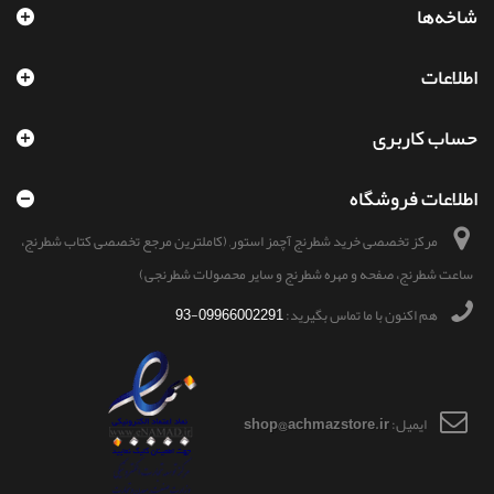
شاخه‌ها
اطلاعات
حساب کاربری
اطلاعات فروشگاه
مرکز تخصصی خرید شطرنج آچمز استور, (کاملترین مرجع تخصصی کتاب شطرنج،
ساعت شطرنج، صفحه و مهره شطرنج و سایر محصولات شطرنجی)
هم اکنون با ما تماس بگیرید:
09966002291-93
ایمیل:
shop@achmazstore.ir