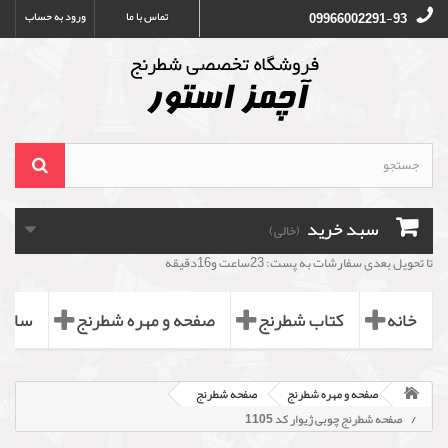
تماس با ما
ورود به حساب
09966002291-93
سبد خرید
(خالی)
تا تحویل بعدی سفارشات به پست: 23ساعت و16دقیقه
خانه
کتاب شطرنج
صفحه و مهره شطرنج
ساعت
صفحه و مهره شطرنج
صفحه شطرنج
صفحه شطرنج چوبی ژیوار کد 1105