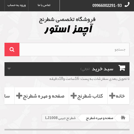
تماس با ما
ورود به حساب
09966002291-93
سبد خرید
(خالی)
تا تحویل بعدی سفارشات به پست: 16ساعت و18دقیقه
خانه
کتاب شطرنج
صفحه و مهره شطرنج
ساعت
صفحه و مهره شطرنج
شطرنج جیبی LJ1008