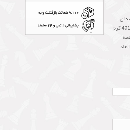
ه ای
دارای وزن کلی 911 گرم است که وزن مهره ها 491 گرم
د صفحه
5.3*5.3 بوده و ابعاد