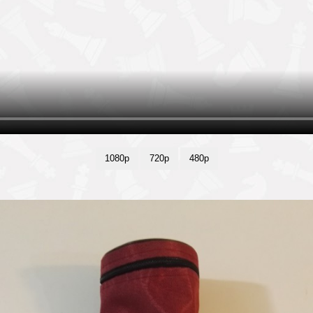
1080p
720p
480p