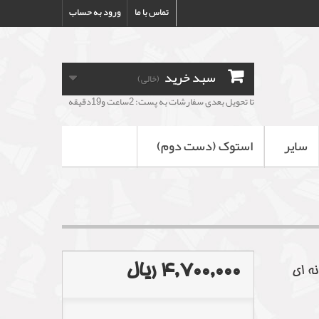
تماس با ما
ورود به حساب
سبد خرید
(خالی)
تا تحویل بعدی سفارشات به پست: 2ساعت و19دقیقه
سایر
استوک (دست دوم)
4,700,000 ریال
ه ای