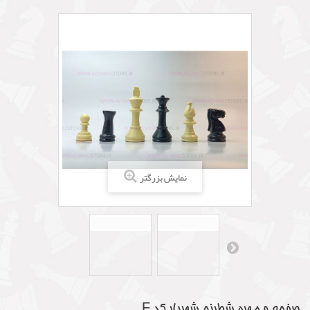
نمایش بزرگتر
صفحه و مهره شطرنج شهریار کد F