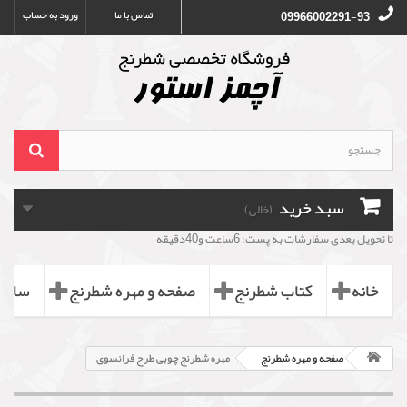
تماس با ما
ورود به حساب
09966002291-93
سبد خرید
(خالی)
تا تحویل بعدی سفارشات به پست: 6ساعت و40دقیقه
خانه
کتاب شطرنج
صفحه و مهره شطرنج
ساعت
صفحه و مهره شطرنج
مهره شطرنج چوبی طرح فرانسوی