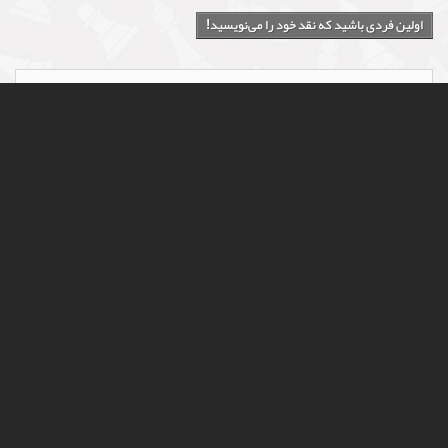
کمک بگیرید یا از جایی خرید کنید که مطمئن و
معتمد باشد.
3- از تضمین برگشت محصول مطمئن شوید تا اگر
مهره‌ها دست شما رسید و آن چیزی نبود که فکر می
کردید بتوانید برگشت بدهید و پول خود را بازپس
بگیرید.
4- از امکان خرید تکی و مجزای مهره ها در آینده
مطمئن شوید تا در صورتی که مهره ای را گم کردید یا
مهره ای آسیب دید شطرنج شما(که برای خرید آن
هزینه زیادی متقبل شده اید) بلا استفاده نشود و
بتوانید همان مهره یا مهره ها را از فروشنده مجدداً
خریداری کنید.