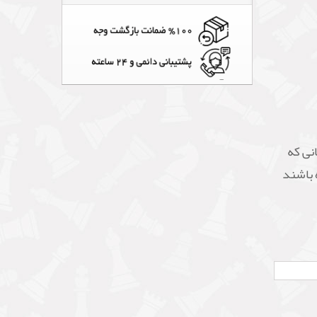
نی که
 باشند