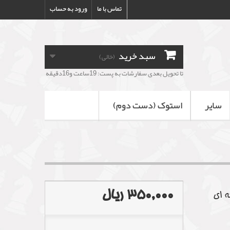
تماس با ما
ورود به حساب
سبد خرید
(خالی)
تا تحویل بعدی سفارشات به پست: 19ساعت و16دقیقه
سایر
استوک (دست دوم)
350,000 ریال
ه ای