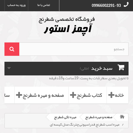
تماس با ما
ورود به حساب
09966002291-93
سبد خرید
(خالی)
تا تحویل بعدی سفارشات به پست: 19ساعت و18دقیقه
خانه
کتاب شطرنج
صفحه و مهره شطرنج
ساعت
صفحه و مهره شطرنج
مهره تکی شطرنج
مهره اسب شطرنج فدراسیونی چترنگ مدل کیسه ای