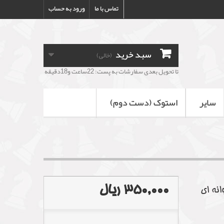
تماس با ما
ورود به حساب
سبد خرید
(خالی)
تا تحویل بعدی سفارشات به پست: 22ساعت و18دقیقه
سایر
استوک (دست دوم)
350,000 ریال
نه ای