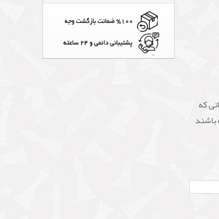
نی که
 باشند