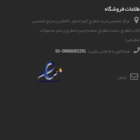
طلاعات فروشگاه
مرکز تخصصی خرید شطرنج آچمز استور, (کاملترین مرجع تخصصی
کتاب شطرنج، ساعت شطرنج، صفحه و مهره شطرنج و سایر محصولات
شطرنجی)
هم اکنون با ما تماس بگیرید:
09966002291-93
ایمیل:
shop@achmazstore.ir