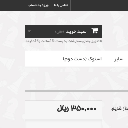
تماس با ما
ورود به حساب
سبد خرید
(خالی)
تا تحویل بعدی سفارشات به پست: 16ساعت و16دقیقه
سایر
استوک (دست دوم)
350,000 ریال
ار قدیم