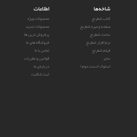
شاخه‌ها
اطلاعات
کتاب شطرنج
محصولات ویژه
صفحه و مهره شطرنج
محصولات جدید
ساعت شطرنج
پرفروش ترین‌ ها
نرم افزار شطرنج
فروشگاه های ما
فیلم شطرنج
تماس با ما
سایر
قوانین و مقررات
استوک (دست دوم)
درباره‌ی ما
ثبت شکایت
راهنمای خرید
نقشه سایت
© 2026
- تمامی حقوق این سایت محفوظ و مربوط به آچمزاستور می باشد.