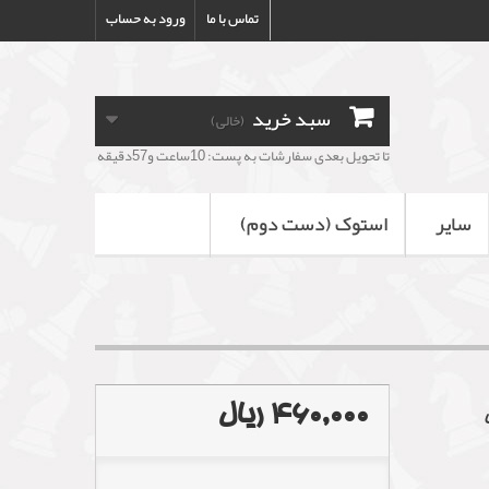
تماس با ما
ورود به حساب
سبد خرید
(خالی)
تا تحویل بعدی سفارشات به پست: 10ساعت و57دقیقه
سایر
استوک (دست دوم)
460,000 ریال