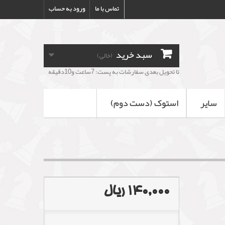
تماس با ما
ورود به حساب
سبد خرید
(خالی)
تا تحویل بعدی سفارشات به پست: 7ساعت و10دقیقه
سایر
استوک (دست دوم)
140,000 ریال