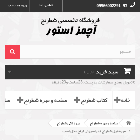
تماس با ما
ورود به حساب
09966002291-93
سبد خرید
(خالی)
تا تحویل بعدی سفارشات به پست: 23ساعت و20دقیقه
خانه
کتاب شطرنج
صفحه و مهره شطرنج
ساعت
صفحه و مهره شطرنج
مهره تکی شطرنج
مهره فیل شطرنج فدراسیونی ترنج مدل اسب