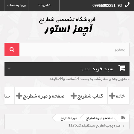
تماس با ما
ورود به حساب
09966002291-93
سبد خرید
(خالی)
تا تحویل بعدی سفارشات به پست: 14ساعت و44دقیقه
خانه
کتاب شطرنج
صفحه و مهره شطرنج
ساعت
صفحه و مهره شطرنج
مهره شطرنج
مهره چوبی شطرنج سینکفیلد کد1175