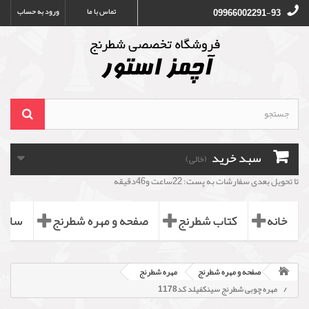
تماس با ما
ورود به حساب
09966002291-93
سبد خرید
(خالی)
تا تحویل بعدی سفارشات به پست: 22ساعت و46دقیقه
خانه
کتاب شطرنج
صفحه و مهره شطرنج
ساعت
صفحه و مهره شطرنج
مهره شطرنج
مهره چوبی شطرنج سینکفیلد کد1178