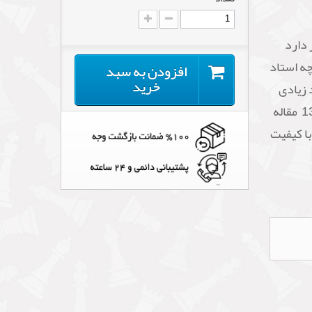
 دارد
چه استاد
افزودن به سبد
خرید
Opening Encycl تا حد زیادی
جامع ترین کار تئوری شطرنج است: بیش از 1396 مقاله
با کیفیت