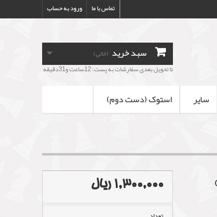
تماس با ما
ورود به حساب
سبد خرید
(خالی)
تا تحویل بعدی سفارشات به پست: 12ساعت و31دقیقه
سایر
استوک (دست دوم)
1,300,000 ریال
تعداد