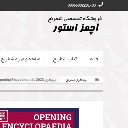
09966002291-93
خانه
کتاب شطرنج
صفحه و مهره شطرنج
نرم افزار شطرنج
نرم افزار Opening Encyclopaedia 2023