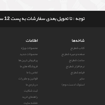
توجه : تا تحویل بعدی سفارشات به پست 12 ساعت و 31 دقیقه وقت دارید
شاخه‌ها
اطلاعات
کتاب شطرنج
محصولات ویژه
صفحه و مهره شطرنج
محصولات جدید
ساعت شطرنج
پرفروش ترین‌ ها
نرم افزار شطرنج
فروشگاه های ما
فیلم شطرنج
تماس با ما
سایر
قوانین و مقررات
استوک (دست دوم)
درباره‌ی ما
ثبت شکایت
راهنمای خرید
نقشه سایت