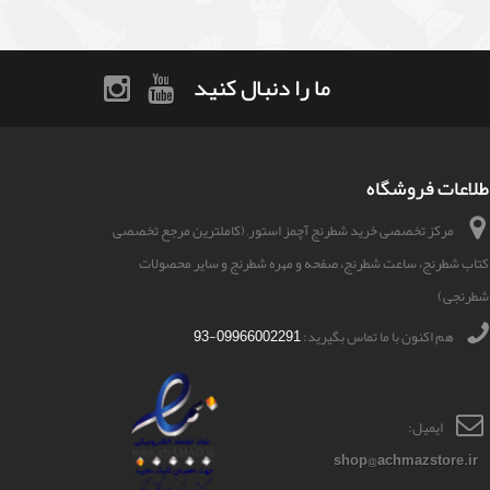
ما را دنبال کنید
طلاعات فروشگاه
مرکز تخصصی خرید شطرنج آچمز استور, (کاملترین مرجع تخصصی
کتاب شطرنج، ساعت شطرنج، صفحه و مهره شطرنج و سایر محصولات
شطرنجی)
هم اکنون با ما تماس بگیرید:
09966002291-93
ایمیل:
shop@achmazstore.ir