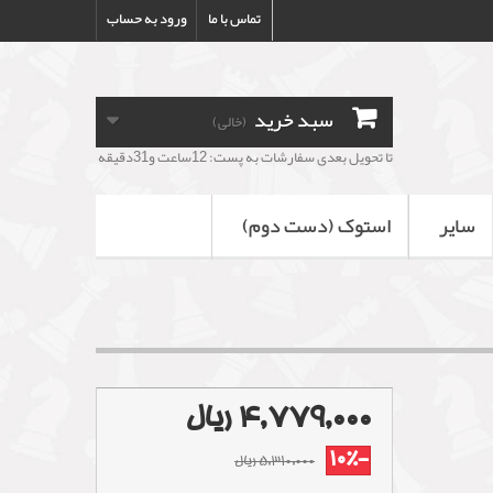
تماس با ما
ورود به حساب
سبد خرید
(خالی)
تا تحویل بعدی سفارشات به پست: 12ساعت و31دقیقه
سایر
استوک (دست دوم)
4,779,000 ریال
-10%
5,310,000 ریال