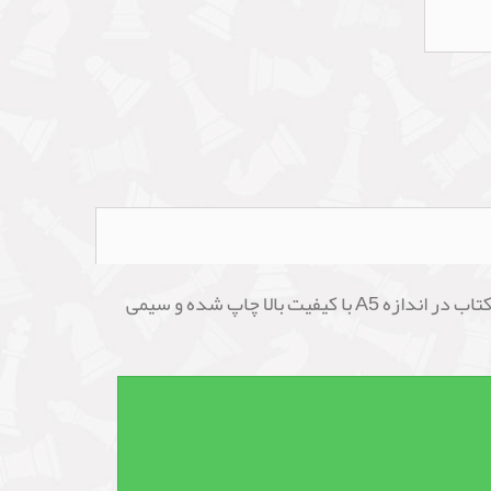
پس از خرید کتاب انگلیسی آموزش بازی شطرنج Hypermodern Chess ( شطرنج فوق مدرن ) نوشته Fred Reinfeld کتاب در اندازه A5 با کیفیت بالا چاپ شده و سیمی