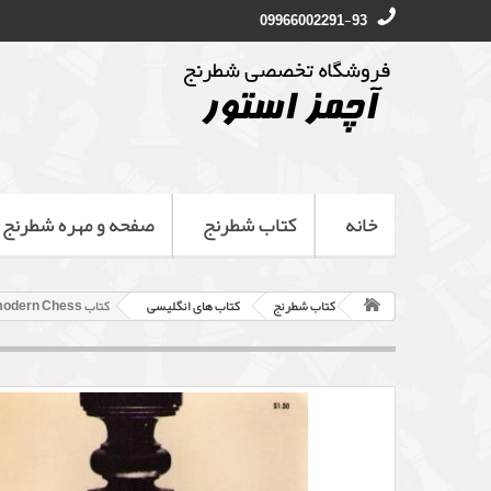
09966002291-93
خانه
کتاب شطرنج
صفحه و مهره شطرنج
کتاب شطرنج
کتاب های انگلیسی
کتاب Hypermodern Chess