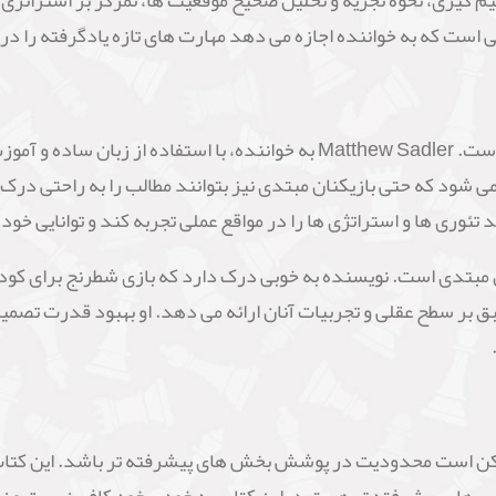
م گیری، نحوه تجزیه و تحلیل صحیح موقعیت ها، تمرکز بر استراتژی 
تی است که به خواننده اجازه می دهد مهارت های تازه یادگرفته را در 
یکی از مزیت های بارز این کتاب، سبک نوشتاری آن است. Matthew Sadler به خوا
شود که حتی بازیکنان مبتدی نیز بتوانند مطالب را به راحتی درک کن
تئوری ها و استراتژی ها را در مواقع عملی تجربه کند و توانایی خود 
ان مبتدی است. نویسنده به خوبی درک دارد که بازی شطرنج برای کودک
طبق بر سطح عقلی و تجربیات آنان ارائه می دهد. او بهبود قدرت تصم
 معایب کتاب "Tips for Young Players" ممکن است محدودیت در پوشش بخش های پیشرفته تر