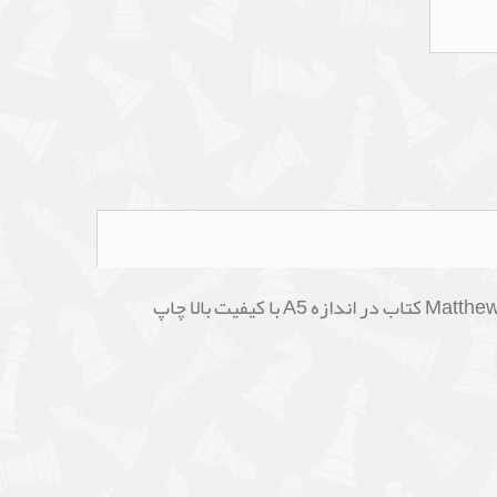
پس از خرید کتاب انگلیسی آموزش بازی شطرنج Tips for Young Players( درس هایی برای نوجوانان ) نوشته Matthew Sadler کتاب در اندازه A5 با کیفیت بالا چاپ