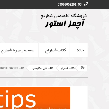
09966002291-93
خانه
کتاب شطرنج
صفحه و مهره شطرنج
کتاب شطرنج
کتاب های انگلیسی
کتاب Tips for Young Players