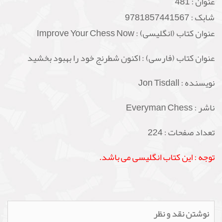
عنوان :
481
شابک :
9781857441567
عنوان کتاب (انگلیسی) : Improve Your Chess Now
عنوان کتاب (فارسی) : اکنون شطرنج خود را بهبود بخشید
نویسنده : Jon Tisdall
ناشر : Everyman Chess
تعداد صفحات : 224
توجه : این کتاب انگلیسی می باشد.
نوشتن نقد و نظر