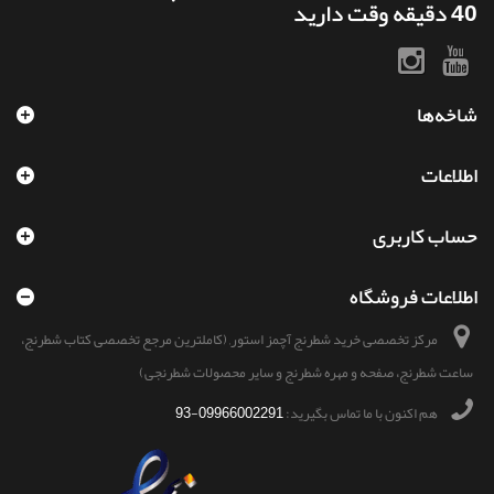
40 دقیقه وقت دارید
شاخه‌ها
اطلاعات
حساب کاربری
اطلاعات فروشگاه
مرکز تخصصی خرید شطرنج آچمز استور, (کاملترین مرجع تخصصی کتاب شطرنج،
ساعت شطرنج، صفحه و مهره شطرنج و سایر محصولات شطرنجی)
هم اکنون با ما تماس بگیرید:
09966002291-93