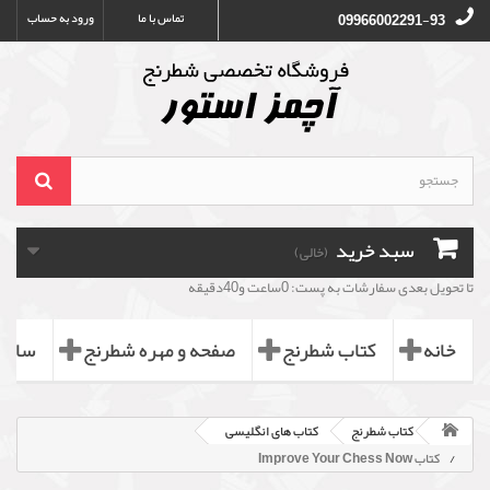
تماس با ما
ورود به حساب
09966002291-93
سبد خرید
(خالی)
تا تحویل بعدی سفارشات به پست: 0ساعت و40دقیقه
خانه
کتاب شطرنج
صفحه و مهره شطرنج
ساعت
کتاب شطرنج
کتاب های انگلیسی
کتاب Improve Your Chess Now