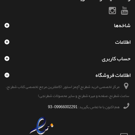
شاخه‌ها
اطلاعات
حساب کاربری
اطلاعات فروشگاه
مرکز تخصصی خرید شطرنج آچمز استور, (کاملترین مرجع تخصصی کتاب شطرنج،
ساعت شطرنج، صفحه و مهره شطرنج و سایر محصولات شطرنجی)
هم اکنون با ما تماس بگیرید:
09966002291-93
ایمیل:
shop@achmazstore.ir