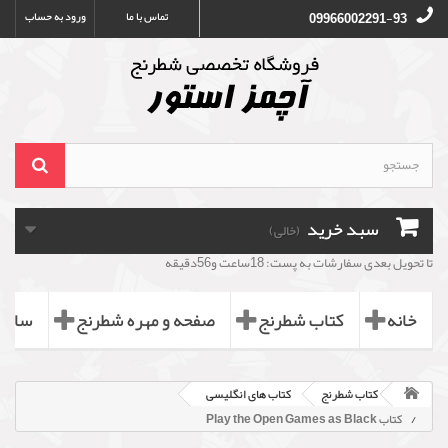
تماس با ما
ورود به حساب
09966002291-93
سبد خرید
(خالی)
تا تحویل بعدی سفارشات به پست: 18ساعت و56دقیقه
خانه
کتاب شطرنج
صفحه و مهره شطرنج
ساعت
کتاب شطرنج
کتاب های انگلیسی
کتاب Play the Open Games as Black