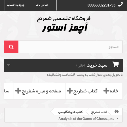
تماس با ما
ورود به حساب
09966002291-93
سبد خرید
(خالی)
تا تحویل بعدی سفارشات به پست: 19ساعت و15دقیقه
خانه
کتاب شطرنج
صفحه و مهره شطرنج
ساعت
کتاب شطرنج
کتاب های انگلیسی
کتاب Analysis of the Game of Chess