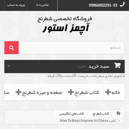
تماس با ما
ورود به حساب
09966002291-93
سبد خرید
(خالی)
تا تحویل بعدی سفارشات به پست: 18ساعت و39دقیقه
خانه
کتاب شطرنج
صفحه و مهره شطرنج
ساعت
کتاب شطرنج
کتاب های انگلیسی
کتاب How To Beat Anyone At Chess