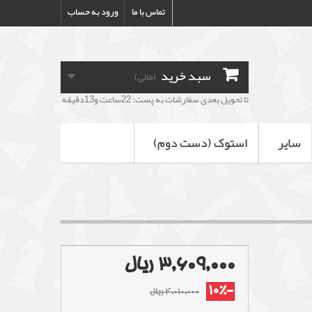
تماس با ما
ورود به حساب
سبد خرید
(خالی)
تا تحویل بعدی سفارشات به پست: 22ساعت و13دقیقه
سایر
استوک (دست دوم)
3,609,000 ریال
-10%
4,010,000 ریال