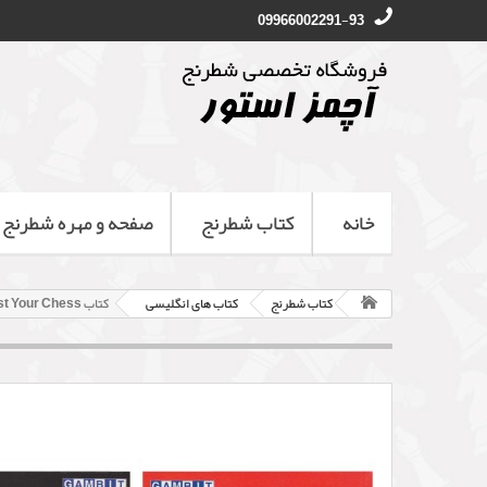
09966002291-93
خانه
کتاب شطرنج
صفحه و مهره شطرنج
کتاب شطرنج
کتاب های انگلیسی
کتاب Test Your Chess