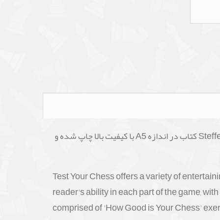
پس از خرید کتاب انگلیسی آموزش بازی شطرنج Test Your Chess (شطرنج خود را امتحان کنید ) نوشته Steffen Pedersen کتاب در اندازه A5 با کیفیت بالا چاپ شده و
Test Your Chess offers a variety of entertain
reader's ability in each part of the game, w
comprised of 'How Good is Your Chess' exerc