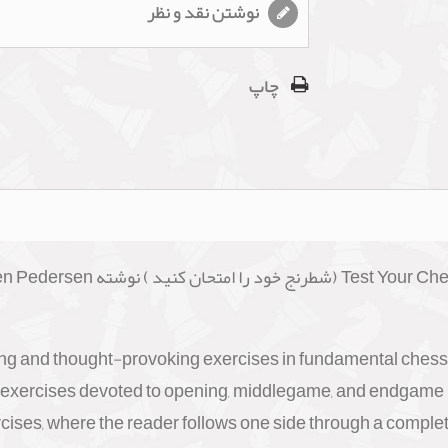
نوشتن نقد و نظر
چاپ
ing and thought-provoking exercises in fundamental chess ski
ith exercises devoted to opening, middlegame, and endgame 
ises, where the reader follows one side through a comple