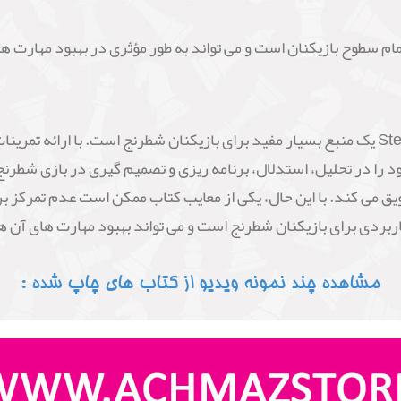
تمام سطوح بازیکنان است و می تواند به طور مؤثری در بهبود مهارت 
کتاب "Test Your Chess" نوشته Steffen Pedersen یک منبع بسیار مفید برای بازیکنان شطرنج ا
 را در تحلیل، استدلال، برنامه ریزی و تصمیم گیری در بازی شطرنج 
یق می کند. با این حال، یکی از معایب کتاب ممکن است عدم تمرکز بر 
مشاهده چند نمونه ویدیو از کتاب های چاپ شده :