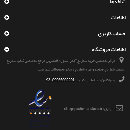
شاخه‌ها
اطلاعات
حساب کاربری
اطلاعات فروشگاه
مرکز تخصصی خرید شطرنج آچمز استور, (کاملترین مرجع تخصصی کتاب شطرنج،
ساعت شطرنج، صفحه و مهره شطرنج و سایر محصولات شطرنجی)
هم اکنون با ما تماس بگیرید:
09966002291-93
ایمیل:
shop@achmazstore.ir