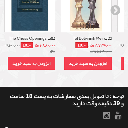
کتاب Tal Botvinnik 1960
کتاب The Chess Openings
-10%
-10%
3,990
4,743,000 ریال
2,880,000 ریال
3,200,000
5,270,000 ریال
ریال
د
افزودن به سبد خرید
افزودن به سبد خرید
توجه : تا تحویل بعدی سفارشات به پست 18 ساعت
و 39 دقیقه وقت دارید