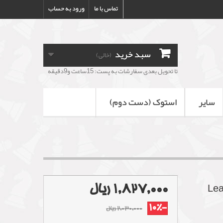
تماس با ما
ورود به حساب
سبد خرید
(خالی)
تا تحویل بعدی سفارشات به پست: 15ساعت و9دقیقه
سایر
استوک (دست دوم)
1,827,000 ریال
-10%
2,030,000 ریال