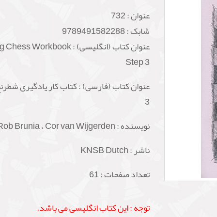
عنوان :
732
شابک :
9789491582288
عنوان کتاب (انگلیسی) : s Workbook
Step 3
عنوان کتاب (فارسی) : کتاب کار یادگیری شطرن
3
نویسنده : Rob Brunia ، Cor van Wijgerden
ناشر : KNSB Dutch
تعداد صفحات : 61
توجه : این کتاب انگلیسی می باشد.