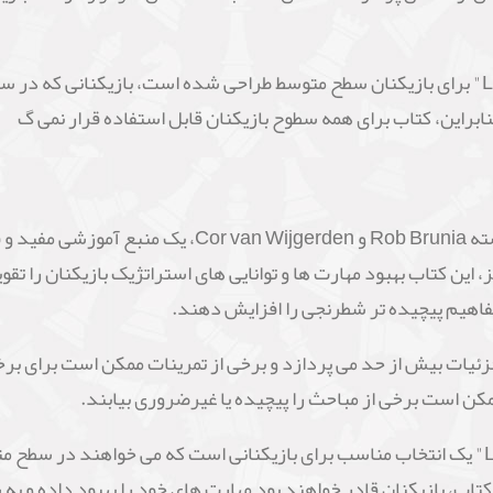
از آنجایی که "Learning Chess Workbook Step 3" برای بازیکنان سطح متوسط طراحی شده اس
 بنابراین، کتاب برای همه سطوح بازیکنان قابل استفاده قرار نمی گ
کتاب "Learning Chess Workbook Step 3" نوشته b Brunia
 این کتاب بهبود مهارت ها و توانایی های استراتژیک بازیکنان را تق
مفاهیم پیچیده تر شطرنجی را افزایش دهند.
 جزئیات بیش از حد می پردازد و برخی از تمرینات ممکن است برای بر
کن است برخی از مباحث را پیچیده یا غیرضروری بیابند.
به طور کلی، "Learning Chess Workbook Step 3" یک انتخاب مناسب برای بازیکنانی است که م
تاب، بازیکنان قادر خواهند بود مهارت های خود را بهبود داده و به 