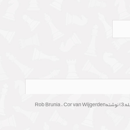
پس از خرید کتاب انگلیسی آموزش بازی شطرنج Learning Chess Workbook Step 3 (کتاب کار یادگیری شطرنج مرحله;3) نوشتهRob Brunia ، Cor van Wijgerden