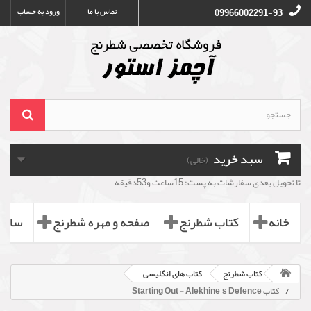
تماس با ما
ورود به حساب
09966002291-93
سبد خرید
(خالی)
تا تحویل بعدی سفارشات به پست: 15ساعت و53دقیقه
خانه
کتاب شطرنج
صفحه و مهره شطرنج
ساعت
کتاب شطرنج
کتاب های انگلیسی
کتاب Starting Out - Alekhine's Defence