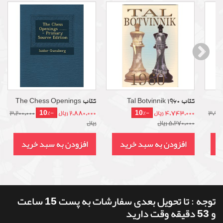
کتاب Tal Botvinnik 1960
کتاب The Chess Openings
-10%
-10%
3,990
4,743,000 ریال
2,880,000 ریال
3,200,000
5,270,000 ریال
ریال
د
افزودن به سبد خرید
افزودن به سبد خرید
توجه : تا تحویل بعدی سفارشات به پست 15 ساعت
و 53 دقیقه وقت دارید