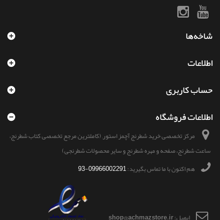
شاخه‌ها
اطلاعات
حساب کاربری
اطلاعات فروشگاه
مرکز تخصصی خرید شطرنج آچمز استور, (کاملترین مرجع تخصصی کتاب شطرنج،
ساعت شطرنج، صفحه و مهره شطرنج و سایر محصولات شطرنجی)
هم اکنون با ما تماس بگیرید:
09966002291-93
ایمیل:
shop@achmazstore.ir