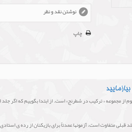
نوشتن نقد و نظر
چاپ
یازمایید
 از مجموعه « ترکیب در شطرنج» است. از ابتدا بگوییم که اگر جلد ا
د قبلی متفاوت است، آزمونها عمدتاً برای بازیکنان از رده ی استادی