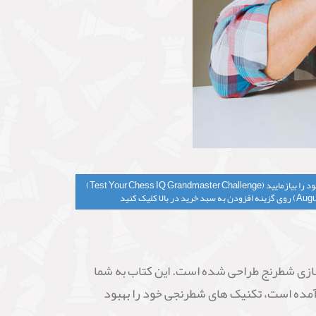
برای خرید کتاب شطرنج هوش شطرنجی خود را بیازمایید (Test Your Chess IQ Grandmaster Challenge)
که برای بهبود مهارت شما در بازی شطرنج طراحی شده است. این کتاب به شما
ب آمده است، تکنیک های شطرنجی خود را بهبود