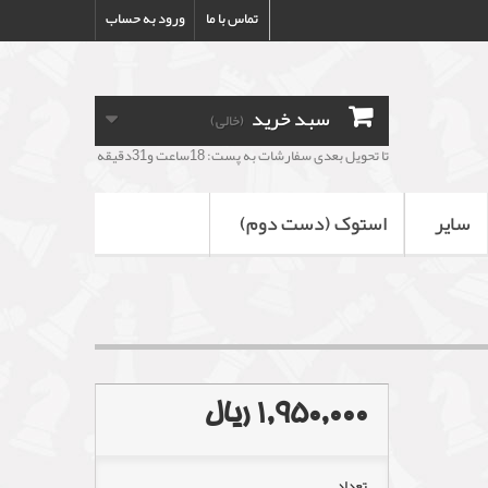
تماس با ما
ورود به حساب
سبد خرید
(خالی)
تا تحویل بعدی سفارشات به پست: 18ساعت و31دقیقه
سایر
استوک (دست دوم)
1,950,000 ریال
تعداد