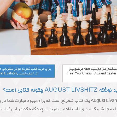
ود مقدمه نویسنده آ.لیف شیتس (August Livshitz) ، پیشگفتار مترجم سید کاظم مرتضویی و
مشاهده فهرست کتاب هوش شطرنجی خود را بیازمایید (Test Your Chess IQ Grandmaster Challenge)
اثر آ.لیف شیتس (August Livshitz) روی گزینه افزودن به سبد خرید در بالا کلیک کنید
نه کتابی است؟
کتاب " هوش شطرنجی خود را بیازمایید " نوشته August Livshitz یک کتاب شطرنج است 
ا به چالش بکشید و با استفاده از تمرینات چندگانه که در این کتا