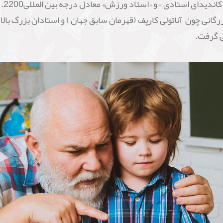
تقسی
رگانی چون آناتولی کارپف (قهرمان سابق جهان ) و استادان بزرگ ب
ی گرفت.