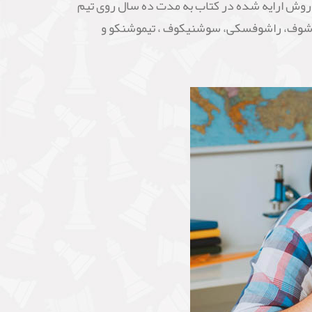
م بندی رایج در روسیه منطیق است بر عنوان « کاندیدای استادی » و «استاد ورزش» معادل درجه بین المللی2200. روش ارایه شده در کتاب به مدت ده سال روی تیم
الاشوف، راشوفسکی، سوشنیکوف ، تیموشنکو و