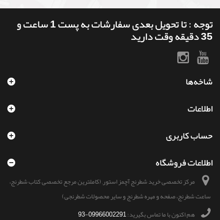
توجه : تا تحویل بعدی سفارشات به پست 1 ساعت و
35 دقیقه وقت دارید
شاخه‌ها
اطلاعات
حساب کاربری
اطلاعات فروشگاه
مرکز تخصصی خرید شطرنج آچمز استور, (کاملترین مرجع تخصصی کتاب شطرنج،
ساعت شطرنج، صفحه و مهره شطرنج و سایر محصولات شطرنجی)
هم اکنون با ما تماس بگیرید:
09966002291-93