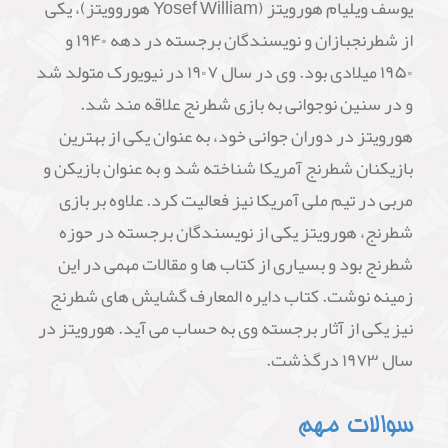
یوسف ویلیام هورویتز (Yosef William هوروویتز)، یکی
از شطرنجبازان و نویسندگان برجسته در دهه ۱۹۴۰ و
۱۹۵۰ میلادی بود. وی در سال ۱۹۰۷ در نیویورک متولد شد
و در سنین نوجوانی به بازی شطرنج علاقه مند شد.
هورویتز در دوران جوانی خود، به عنوان یکی از بهترین
بازیکنان شطرنج آمریکا شناخته شد و به عنوان بازیکن و
مربی در تیم ملی آمریکا نیز فعالیت کرد. علاوه بر بازی
شطرنج، هورویتز یکی از نویسندگان برجسته در حوزه
شطرنج بود و بسیاری از کتاب ها و مقالات مهمی در این
زمینه نوشت. کتاب دایره المعارف گشایش های شطرنج
نیز یکی از آثار برجسته وی به حساب می آید. هورویتز در
سال ۱۹۷۳ درگذشت.
سوالات مهم