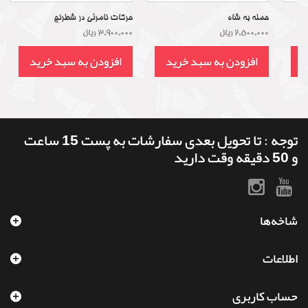
حمله به شاه
حرکات نامرئی در شطرنج
2,500,000 ریال
3,900,000 ریال
د
افزودن به سبد خرید
افزودن به سبد خرید
توجه : تا تحویل بعدی سفارشات به پست 15 ساعت
و 50 دقیقه وقت دارید
شاخه‌ها
اطلاعات
حساب کاربری