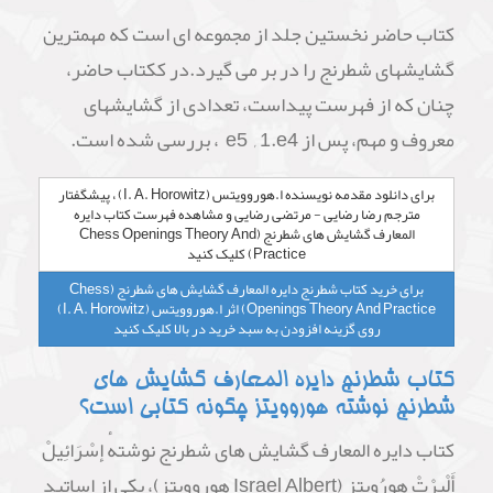
کتاب حاضر نخستین جلد از مجموعه ای است که مهمترین
گشایشهای شطرنج را در بر می گیرد.در ککتاب حاضر،
چنان که از فهرست پیداست، تعدادی از گشایشهای
معروف و مهم، پس از e5 , 1.e4 ، بررسی شده است.
برای دانلود مقدمه نویسنده ا.هوروویتس (I. A. Horowitz) ، پیشگفتار
مترجم رضا رضایی - مرتضی رضایی و مشاهده فهرست کتاب دایره
المعارف گشایش های شطرنج (Chess Openings Theory And
Practice) کلیک کنید
برای خرید کتاب شطرنج دایره المعارف گشایش های شطرنج (Chess
Openings Theory And Practice) اثر ا.هوروویتس (I. A. Horowitz)
روی گزینه افزودن به سبد خرید در بالا کلیک کنید
کتاب شطرنج دایره المعارف گشایش های
شطرنج نوشته هوروویتز چگونه کتابی است؟
کتاب دایره المعارف گشایش های شطرنج نوشتهٔ إسْرَائِيلْ
أَلْبِرْتْ هورُوِيتز (Israel Albert هوروویتز)، یکی از اساتید