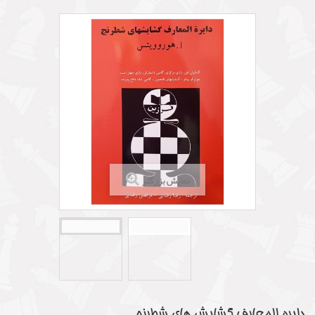
نمایش بزرگتر
دایره المعارف گشایش های شطرنج