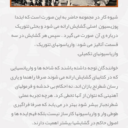
شیوه کار در مجموعه حاضر به این صورت است که ابتدا
پوزیسیون اصلی گشایش ارائه می شود و بحثی تئوریک
درباره ی آن صورت می گیرد . سپس هر گشایش در سه
قسمت آنالیز می شود: واریاسونهای تئوریک ،
واریاسیونهای تکمیلی.
خوانندگان توجه داشته باشند که شاخه ها و واریانسهایی
که در کتابهای گشایش ارائه می شوند صرفا راهنما و یاری
رسان شطرنج بازان اند، نه احکام بی خدشه و فرمولهای
آهنینی که نتوان از آنها تخطی کرد. هرچه تجربه عملی
شطرنجباز بیشر شود بهتر در می یابد که صرفا فراگیری
طوطی وار و واریاسیونها کارساز نیست بلکه فهم ایده ها و
اصول حاکم در گشایشها بیشتر اهمیت دارند.