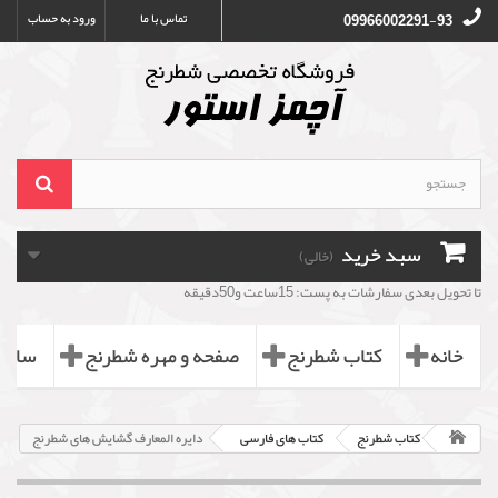
تماس با ما
ورود به حساب
09966002291-93
سبد خرید
(خالی)
تا تحویل بعدی سفارشات به پست: 15ساعت و50دقیقه
خانه
کتاب شطرنج
صفحه و مهره شطرنج
ساعت
کتاب شطرنج
کتاب های فارسی
دایره المعارف گشایش های شطرنج