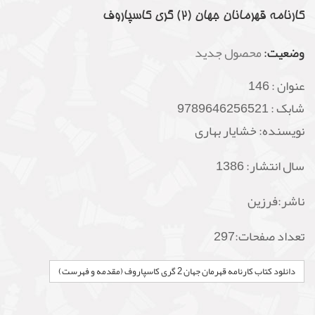
کارنامه قهرمانان جهان (2) گری کاسپاروف
وضعیت:
محصول جدید
عنوان :
146
شابک :
9789646256521
نویسنده: خشایار بهاری
سال انتشار: 1386
ناشر:
فرزین
تعداد صفحات:297
دانلود کتاب کارنامه قهرمان جهان 2 گری کاسپاروف (مقدمه و فهرست)