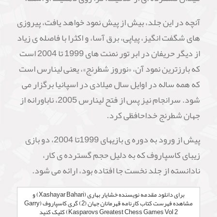
آنچه در این جلد، بیش از پیش نمود خواهد یافت، پیروزی
های شگفت انگیز، پیاپی، برق آسا، و اکثرا با فاصله ی زیاد
از دیگر حریفان در ابر تور نمنت های 1999 تا 2004 است
که بارزترین نمود آن، «نوروز شطرنج»، یعنی لینارس است
که همه ساله در اوایل سال میلادی در اسپانیا برگزار می
شود. سرانجام نیز پس از فتح لینارس 2005، ناباورانه از
جهان شطرنج خداحافظی کرد.
پیش از ورود به دوره ی بازیهای 1999تا 2004، دو بازی
زیبای کاسپاروف که به دلیل حجم گسترده ی کار،
نادانسته از جلد نخست جا افتاده بود، ارائه می شود.
برای دانلود مقدمه نویسنده خشایار بهاری (Xashayar Bahari) و
مشاهده فهرست کتاب کارنامه قهرمانان جهان (2) گری کاسپاروف (Garry
Kasparovs Greatest Chess Games Vol 2) کلیک کنید