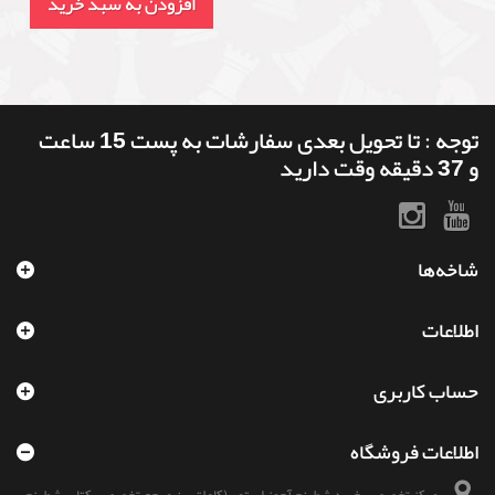
حمله به شاه
حرکات نامرئی در شطرنج
2,500,000 ریال
3,900,000 ریال
د
افزودن به سبد خرید
افزودن به سبد خرید
توجه : تا تحویل بعدی سفارشات به پست 15 ساعت
و 37 دقیقه وقت دارید