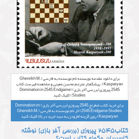
برای دانلود مقدمه نویسنده نام نویسنده به فارسی (Ghenrikh M.
Kasparyan) ، پیشگفتار مترجم محسن معینی و مشاهده فهرست کتاب
2545 پیروزی(بررسی آخر بازی) (Domination in 2545 Endgame
Studies) کلیک کنید
برای خرید کتاب شطرنج 2545 پیروزی(بررسی آخر بازی) (Domination in
2545 Endgame Studies) اثر نام نویسنده به فارسی (Ghenrikh M.
Kasparyan) روی گزینه افزودن به سبد خرید در بالا کلیک کنید
کتاب2545 پیروزی (بررسی آخر بازی) نوشته
کاسپریان چگونه کتابی است؟