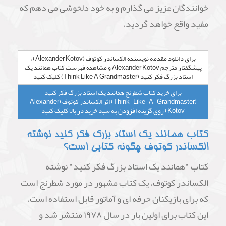
خوانندگان عزیز می گذارم و به خود دلخوشی می دهم که
مفید واقع خواهد گردید.
برای دانلود مقدمه نویسنده الكساندر كوتوف (Alexander Kotov) ،
پیشگفتار مترجم Alexander Kotov و مشاهده فهرست کتاب همانند یک
استاد بزرگ فکر کنید (Think Like A Grandmaster) کلیک کنید
برای خرید کتاب شطرنج همانند یک استاد بزرگ فکر کنید
(Think_Like_A_Grandmaster) اثر الكساندر كوتوف (Alexander
Kotov) روی گزینه افزودن به سبد خرید در بالا کلیک کنید
کتاب همانند یک استاد بزرگ فکر کنید نوشته
الکساندر کوتوف چگونه کتابی است؟
کتاب "همانند یک استاد بزرگ فکر کنید" نوشته
الکساندر کوتوف، یک کتاب مشهور در مورد شطرنج است
که برای بازیکنان حرفه ای و آماتور قابل استفاده است.
این کتاب برای اولین بار در سال ۱۹۷۸ منتشر شد و