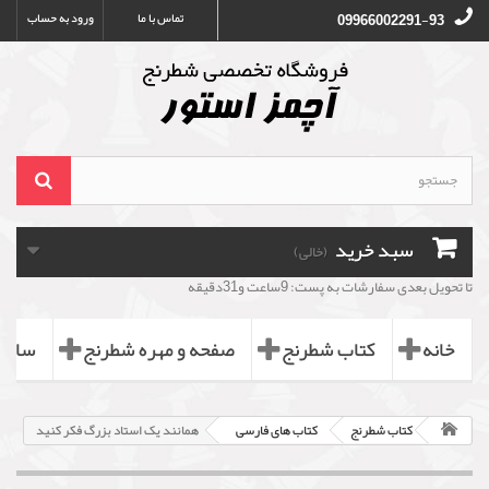
تماس با ما
ورود به حساب
09966002291-93
سبد خرید
(خالی)
تا تحویل بعدی سفارشات به پست: 9ساعت و31دقیقه
خانه
کتاب شطرنج
صفحه و مهره شطرنج
ساعت
کتاب شطرنج
کتاب های فارسی
همانند یک استاد بزرگ فکر کنید