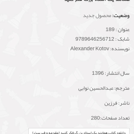
وضعیت:
محصول جدید
عنوان :
189
شابک :
9789646256712
نویسنده: Alexander Kotov
سال انتشار: 1396
مترجم: عبدالحسین نوابی
ناشر:
فرزین
تعداد صفحات:280
دانلود کتاب همانند یک استاد بزرگ فکر کنید (مقدمه و فهرست)