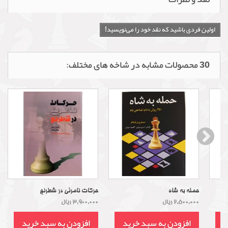
اولین فردی باشید که نقد خود را می‌نویسید!
30 محصولات مشابه در شاخه های مختلف:
حمله به شاه
حرکات نامرئی در شطرنج
2,500,000 ریال
3,900,000 ریال
د
افزودن به سبد خرید
افزودن به سبد خرید