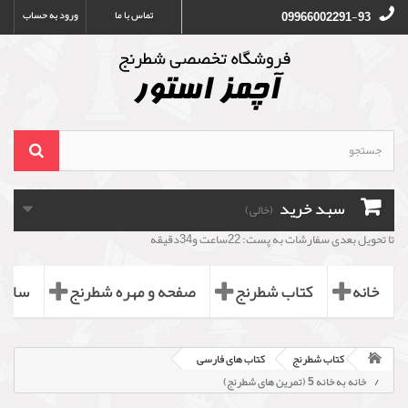
تماس با ما
ورود به حساب
09966002291-93
سبد خرید
(خالی)
تا تحویل بعدی سفارشات به پست: 22ساعت و34دقیقه
خانه
کتاب شطرنج
صفحه و مهره شطرنج
ساعت
کتاب شطرنج
کتاب های فارسی
خانه به خانه 5 (تمرین های شطرنج)