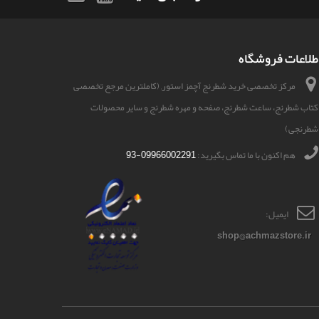
طلاعات فروشگاه
مرکز تخصصی خرید شطرنج آچمز استور, (کاملترین مرجع تخصصی
کتاب شطرنج، ساعت شطرنج، صفحه و مهره شطرنج و سایر محصولات
شطرنجی)
هم اکنون با ما تماس بگیرید:
09966002291-93
ایمیل:
shop@achmazstore.ir