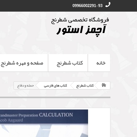
09966002291-93
خانه
کتاب شطرنج
صفحه و مهره شطرنج
کتاب شطرنج
کتاب های فارسی
حمله و دفاع