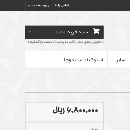
تماس با ما
ورود به حساب
سبد خرید
(خالی)
تا تحویل بعدی سفارشات به پست: 8ساعت و29دقیقه
سایر
استوک (دست دوم)
6,800,000 ریال
تعداد